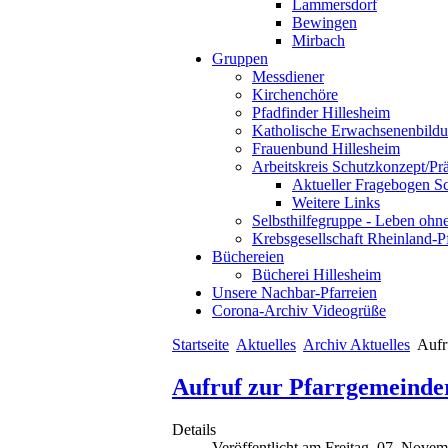
Lammersdorf
Bewingen
Mirbach
Gruppen
Messdiener
Kirchenchöre
Pfadfinder Hillesheim
Katholische Erwachsenenbild
Frauenbund Hillesheim
Arbeitskreis Schutzkonzept/Pr
Aktueller Fragebogen S
Weitere Links
Selbsthilfegruppe - Leben ohn
Krebsgesellschaft Rheinland-P
Büchereien
Bücherei Hillesheim
Unsere Nachbar-Pfarreien
Corona-Archiv Videogrüße
Startseite
Aktuelles
Archiv Aktuelles
Aufr
Aufruf zur Pfarrgemeinde
Details
Veröffentlicht am Freitag, 07. Nove