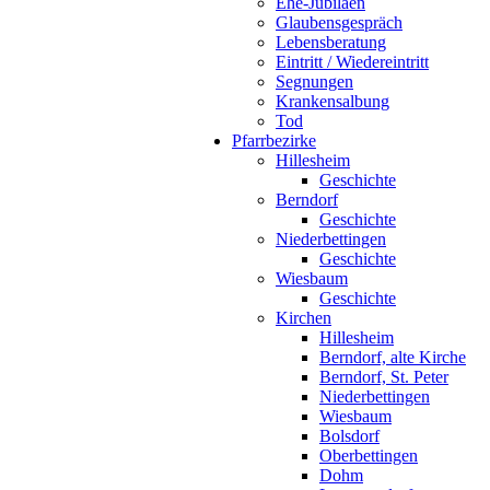
Ehe-Jubiläen
Glaubensgespräch
Lebensberatung
Eintritt / Wiedereintritt
Segnungen
Krankensalbung
Tod
Pfarrbezirke
Hillesheim
Geschichte
Berndorf
Geschichte
Niederbettingen
Geschichte
Wiesbaum
Geschichte
Kirchen
Hillesheim
Berndorf, alte Kirche
Berndorf, St. Peter
Niederbettingen
Wiesbaum
Bolsdorf
Oberbettingen
Dohm