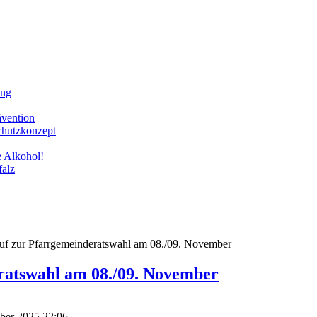
ung
ävention
chutzkonzept
e Alkohol!
falz
uf zur Pfarrgemeinderatswahl am 08./09. November
ratswahl am 08./09. November
mber 2025 22:06