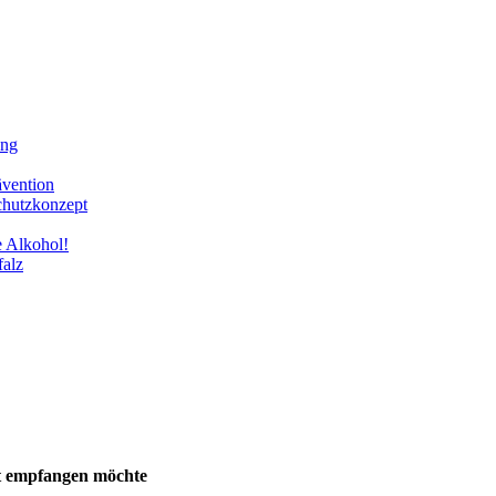
ung
ävention
chutzkonzept
e Alkohol!
falz
t empfangen möchte