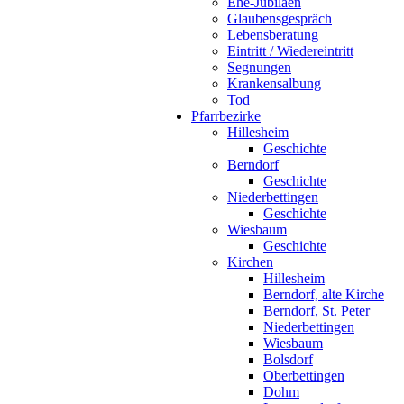
Ehe-Jubiläen
Glaubensgespräch
Lebensberatung
Eintritt / Wiedereintritt
Segnungen
Krankensalbung
Tod
Pfarrbezirke
Hillesheim
Geschichte
Berndorf
Geschichte
Niederbettingen
Geschichte
Wiesbaum
Geschichte
Kirchen
Hillesheim
Berndorf, alte Kirche
Berndorf, St. Peter
Niederbettingen
Wiesbaum
Bolsdorf
Oberbettingen
Dohm