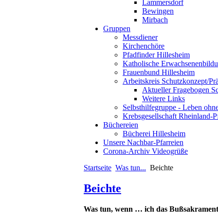
Lammersdorf
Bewingen
Mirbach
Gruppen
Messdiener
Kirchenchöre
Pfadfinder Hillesheim
Katholische Erwachsenenbild
Frauenbund Hillesheim
Arbeitskreis Schutzkonzept/Pr
Aktueller Fragebogen S
Weitere Links
Selbsthilfegruppe - Leben ohn
Krebsgesellschaft Rheinland-P
Büchereien
Bücherei Hillesheim
Unsere Nachbar-Pfarreien
Corona-Archiv Videogrüße
Startseite
Was tun...
Beichte
Beichte
Was tun, wenn … ich das Bußsakramen