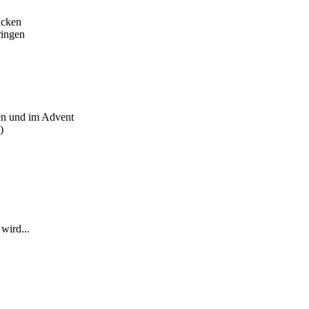
acken
ringen
en und im Advent
)
wird...