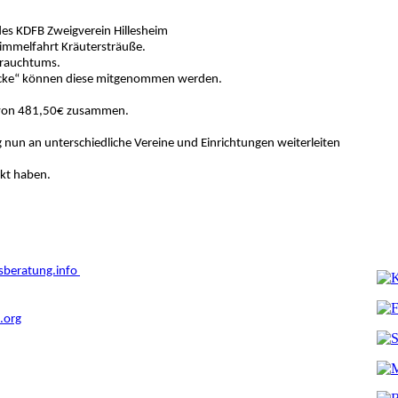
 des KDFB Zweigverein Hillesheim
immelfahrt Kräutersträuße.
 Brauchtums.
Zwecke“ können diese mitgenommen werden.
g von 481,50€ zusammen.
g nun an unterschiedliche Vereine und Einrichtungen weiterleiten
ckt haben.
sberatung.info
.org