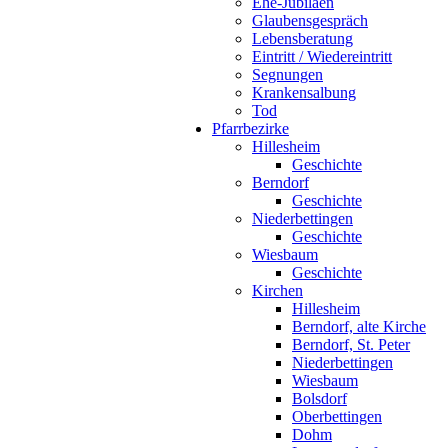
Ehe-Jubiläen
Glaubensgespräch
Lebensberatung
Eintritt / Wiedereintritt
Segnungen
Krankensalbung
Tod
Pfarrbezirke
Hillesheim
Geschichte
Berndorf
Geschichte
Niederbettingen
Geschichte
Wiesbaum
Geschichte
Kirchen
Hillesheim
Berndorf, alte Kirche
Berndorf, St. Peter
Niederbettingen
Wiesbaum
Bolsdorf
Oberbettingen
Dohm