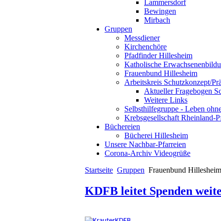
Lammersdorf
Bewingen
Mirbach
Gruppen
Messdiener
Kirchenchöre
Pfadfinder Hillesheim
Katholische Erwachsenenbild
Frauenbund Hillesheim
Arbeitskreis Schutzkonzept/Pr
Aktueller Fragebogen S
Weitere Links
Selbsthilfegruppe - Leben ohn
Krebsgesellschaft Rheinland-P
Büchereien
Bücherei Hillesheim
Unsere Nachbar-Pfarreien
Corona-Archiv Videogrüße
Startseite
Gruppen
Frauenbund Hilleshei
KDFB leitet Spenden weit