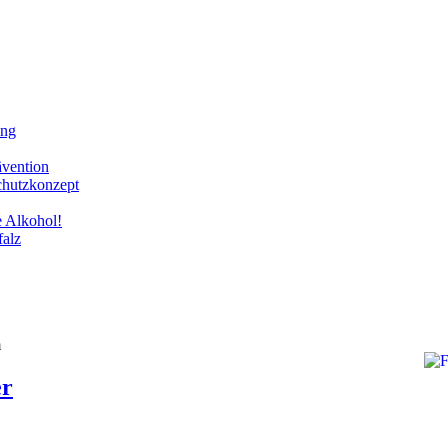
ung
ävention
chutzkonzept
e Alkohol!
falz
m
er