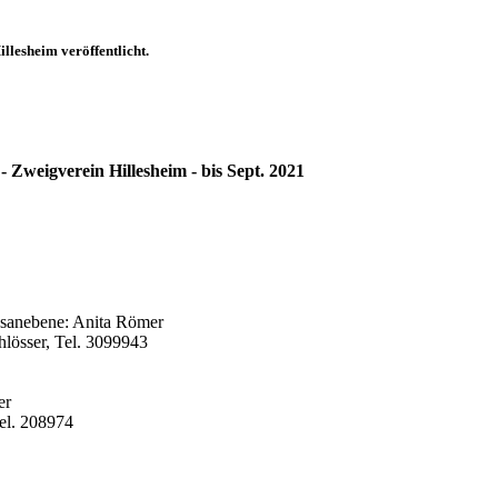
llesheim veröffentlicht.
Zweigverein Hillesheim - bis Sept. 2021
esanebene: Anita Römer
lösser, Tel. 3099943
er
Tel. 208974